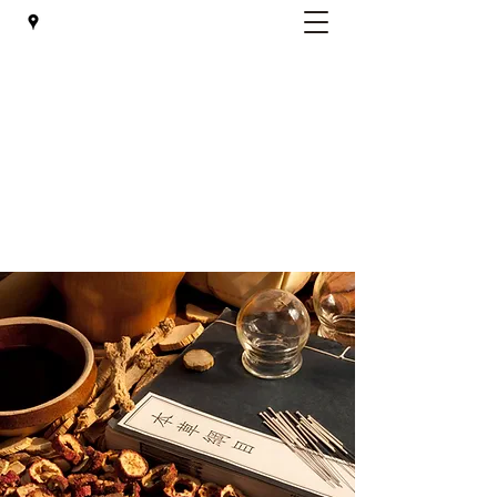
Céline Bùi Đình - Soin du corps
et de l'esprit
celine.buidine@gmail.com
06 16 18 28 16