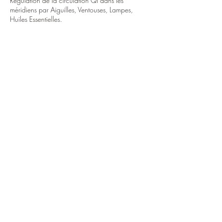
Régulation de la circulation Qi dans les
méridiens par Aiguilles, Ventouses, Lampes,
Huiles Essentielles.
Coordonnées
Buroparc Jean Moulin, Avenue Jean Moulin,
Torcy, France
06 16 18 28 16
©2021 par Céline Buidine - Le corps et l'esprit. Créé avec
Wix.com